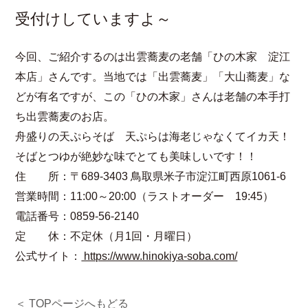
受付けしていますよ～
今回、ご紹介するのは出雲蕎麦の老舗「ひの木家 淀江
本店」さんです。当地では「出雲蕎麦」「大山蕎麦」な
どが有名ですが、この「ひの木家」さんは老舗の本手打
ち出雲蕎麦のお店。
舟盛りの天ぷらそば 天ぷらは海老じゃなくてイカ天！
そばとつゆが絶妙な味でとても美味しいです！！
住 所：〒689-3403 鳥取県米子市淀江町西原1061-6
営業時間：11:00～20:00（ラストオーダー 19:45）
電話番号：0859-56-2140
定 休：不定休（月1回・月曜日）
公式サイト：
https://www.hinokiya-soba.com/
＜ TOPページへもどる