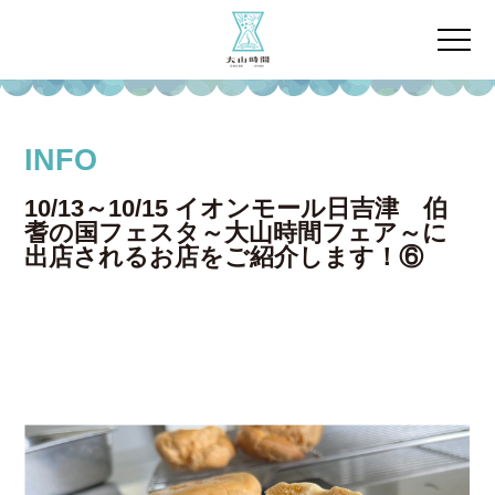
INFO
10/13～10/15 イオンモール日吉津 伯
耆の国フェスタ～大山時間フェア～に
出店されるお店をご紹介します！⑥