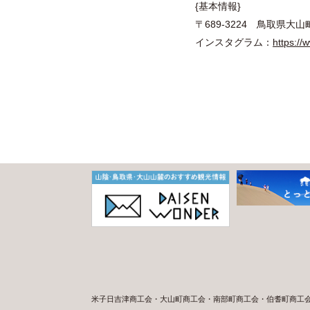
{基本情報}
〒689‐3224
インスタグラム：
https://
米子日吉津商工会・大山町商工会・南部町商工会・伯耆町商工