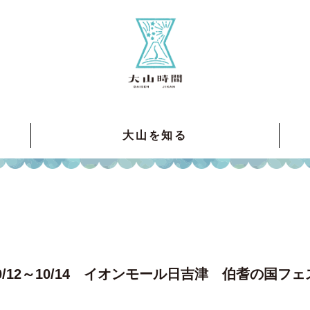
大山を知る
y】10/12～10/14 イオンモール日吉津 伯耆の国