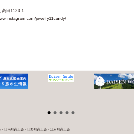
 鳥取県大山町高田1123‐1
www.instagram.com/jewelry11candy/
会・日南町商工会・日野町商工会・江府町商工会