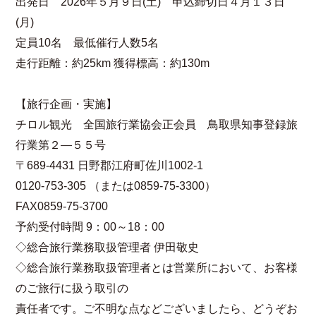
出発日 2026年５月９日(土) 申込締切日４月１３日
(月)
定員10名 最低催行人数5名
走行距離：約25km 獲得標高：約130m
【旅行企画・実施】
チロル観光 全国旅行業協会正会員 鳥取県知事登録旅
行業第２—５５号
〒689-4431 日野郡江府町佐川1002-1
0120-753-305 （または0859-75-3300）
FAX0859-75-3700
予約受付時間 9：00～18：00
◇総合旅行業務取扱管理者 伊田敬史
◇総合旅行業務取扱管理者とは営業所において、お客様
のご旅行に扱う取引の
責任者です。ご不明な点などございましたら、どうぞお