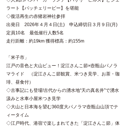
ラート【パッチェリービー】を堪能
◇復活再生の赤猪岩神社参拝
出発日 2026年４月４日(土) 申込締切日３月９日(月)
定員10名 最低催行人数5名
走行距離：約19km 獲得標高：約155m
「米子市」
江戸の音色と大山ビュー！淀江さんこ節×壺瓶山パノラ
マライド （淀江さんこ節観賞、米つき見学、お茶・珈
琲、昼食付）
◇古事記にも登場!古代からの湧水地“天の真名井”で湧水
汲みと水車小屋米つき見学
◇大山と日本海を望む360度大パノラマ壺瓶山山頂でテ
ィータイム
◇江戸時代、港宿で楽しまれてきた「淀江さんこ節」体