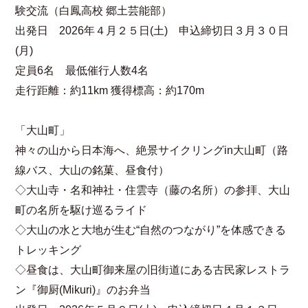
験交流（白鳳高校 郷土芸能部）
出発日 2026年４月２５日(土) 申込締切日３月３０日
(月)
定員6名 最低催行人数4名
走行距離：約11km 獲得標高：約170m
「大山町」
神々の山から日本海へ、絶景サイクリングin大山町（路
線バス、大山の銘菓、昼食付）
◇大山寺・名和神社・住雲寺（藤の名所）の参拝、大山
町の名所を駆け巡るライド
◇大山の水と大地が生む“自然のつながり”を体感できる
トレッキング
◇昼食は、大山町御来屋の旧街道にある古民家レストラ
ン『御厨(Mikuri)』のお弁当